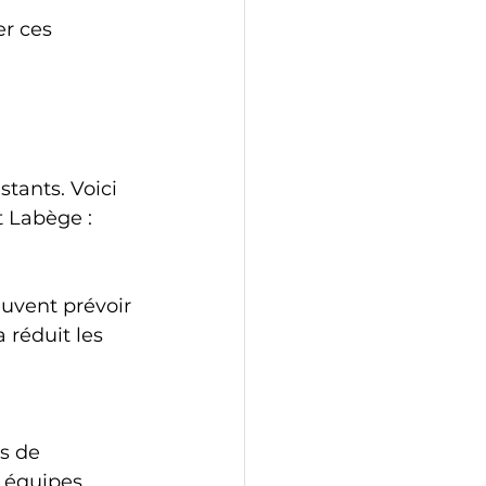
er ces 
stants. Voici 
 Labège :
 réduit les 
 équipes 