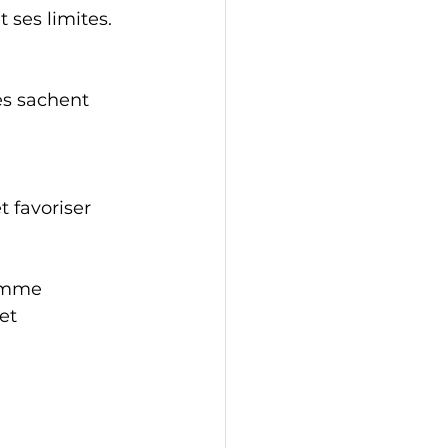
t ses limites.
comme 
et 