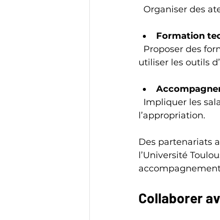
  Organiser des at
Formation te
  Proposer des formations adaptées aux métiers pour que les équipes sachent 
utiliser les outils d
Accompagnem
  Impliquer les salariés dans les projets pour réduire les résistances et favoriser 
l’appropriation.
Des partenariats 
l’Université Toulou
accompagnement
Collaborer a