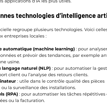
s applications d’IA les plus utiles.
onnes technologies d’intelligence arti
ficielle regroupe plusieurs technologies. Voici celle
x entreprises locales :
e automatique (machine learning)
 : pour analyse
onnées et prévoir des tendances, par exemple anti
ne usine.
 langage naturel (NLP)
 : pour automatiser la ges
ort client ou l’analyse des retours clients.
dinateur
 : utile dans le contrôle qualité des pièces 
ou la surveillance des installations.
els (RPA)
 : pour automatiser les tâches répétitive
ées ou la facturation.