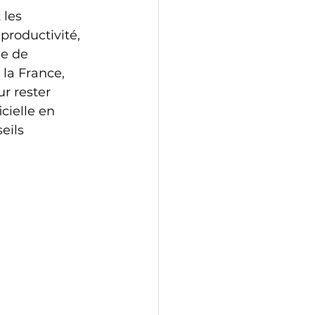
 les 
productivité, 
ge de 
a France, 
r rester 
cielle en 
eils 