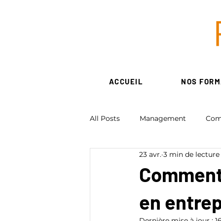
ACCUEIL
NOS FORM
All Posts
Management
Com
23 avr.
3 min de lecture
Ressources Humaines
Num
Comment ut
en entrep
Création d'entreprise - associati
Dernière mise à jour :
1