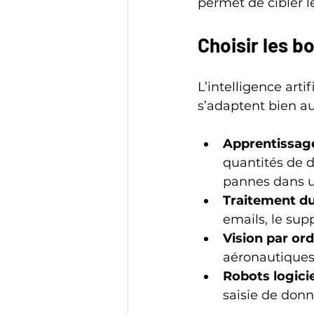
permet de cibler le
Choisir les b
L’intelligence arti
s’adaptent bien au
Apprentissag
quantités de d
pannes dans u
Traitement du
emails, le supp
Vision par or
aéronautiques 
Robots logici
saisie de donn