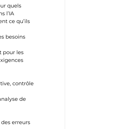
ur quels 
 l’IA 
nt ce qu’ils 
les besoins 
 
 pour les 
exigences 
ive, contrôle 
analyse de 
des erreurs 