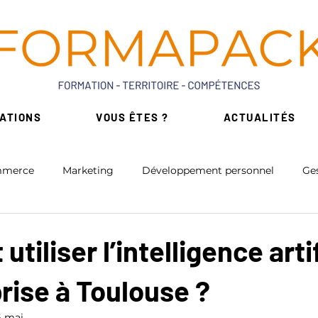
ATIONS
VOUS ÊTES ?
ACTUALITÉS
merce
Marketing
Développement personnel
Ges
érique
Intelligence Artificielle
Bureautique
iliser l’intelligence artif
rise à Toulouse ?
on
Formation Réglementaires
Formations de niche
6 mai