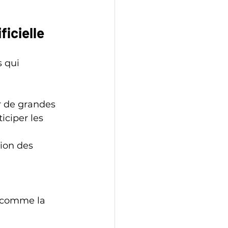
ficielle
s qui 
r de grandes 
ciper les 
tion des 
s comme la 