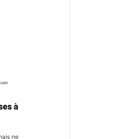
ques
ses à 
mais ne 