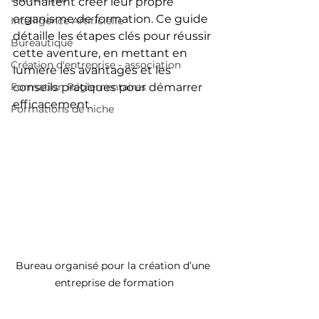
souhaitent créer leur propre 
organisme de formation. Ce guide 
Intelligence Artificielle
détaille les étapes clés pour réussir 
Bureautique
cette aventure, en mettant en 
Création d'entreprise - association
lumière les avantages et les 
Formation Réglementaires
conseils pratiques pour démarrer 
efficacement.
Formations de niche
Bureau organisé pour la création d’une 
entreprise de formation