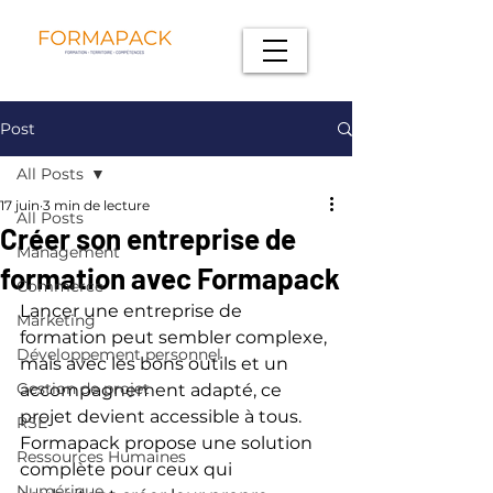
Post
All Posts
17 juin
3 min de lecture
All Posts
Créer son entreprise de
Management
formation avec Formapack
Commerce
Lancer une entreprise de 
Marketing
formation peut sembler complexe, 
Développement personnel
mais avec les bons outils et un 
Gestion de projet
accompagnement adapté, ce 
projet devient accessible à tous. 
RSE
Formapack propose une solution 
Ressources Humaines
complète pour ceux qui 
Numérique