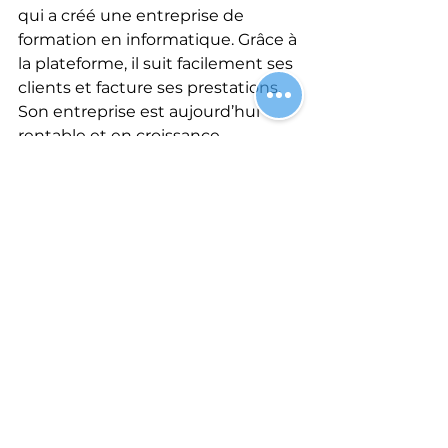
qui a créé une entreprise de 
formation en informatique. Grâce à 
la plateforme, il suit facilement ses 
clients et facture ses prestations. 
Son entreprise est aujourd’hui 
rentable et en croissance.
Conseils pratiques pour 
bien démarrer
Se former soi-même
 : 
maîtriser les bases de la 
gestion d’entreprise et de la 
formation.
Tester son offre
 : proposer des 
sessions pilotes pour recueillir 
des retours.
Rester à jour
 : suivre les 