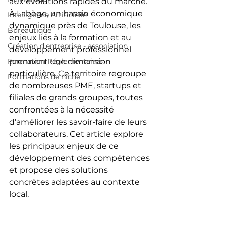
aux évolutions rapides du marché. 
À Labège, un bassin économique 
Intelligence Artificielle
dynamique près de Toulouse, les 
Bureautique
enjeux liés à la formation et au 
Création d'entreprise - association
développement professionnel 
Formation Réglementaires
prennent une dimension 
particulière. Ce territoire regroupe 
Formations de niche
de nombreuses PME, startups et 
filiales de grands groupes, toutes 
confrontées à la nécessité 
d’améliorer les savoir-faire de leurs 
collaborateurs. Cet article explore 
les principaux enjeux de ce 
développement des compétences 
et propose des solutions 
concrètes adaptées au contexte 
local.