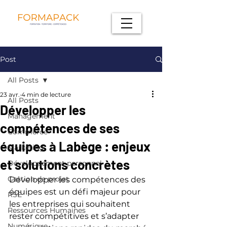
Post
All Posts
23 avr.
4 min de lecture
All Posts
Développer les
Management
compétences de ses
Commerce
équipes à Labège : enjeux
Marketing
et solutions concrètes
Développement personnel
Gestion de projet
Développer les compétences des 
équipes est un défi majeur pour 
RSE
les entreprises qui souhaitent 
Ressources Humaines
rester compétitives et s’adapter 
Numérique