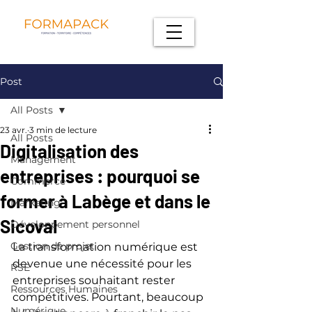
Post
All Posts
23 avr.
3 min de lecture
All Posts
Digitalisation des
Management
entreprises : pourquoi se
Commerce
former à Labège et dans le
Marketing
Sicoval
Développement personnel
Gestion de projet
La transformation numérique est 
devenue une nécessité pour les 
RSE
entreprises souhaitant rester 
Ressources Humaines
compétitives. Pourtant, beaucoup 
Numérique