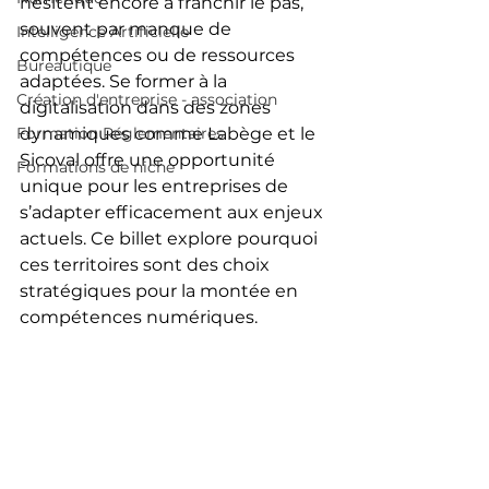
hésitent encore à franchir le pas, 
souvent par manque de 
Intelligence Artificielle
compétences ou de ressources 
Bureautique
adaptées. Se former à la 
Création d'entreprise - association
digitalisation dans des zones 
Formation Réglementaires
dynamiques comme Labège et le 
Sicoval offre une opportunité 
Formations de niche
unique pour les entreprises de 
s’adapter efficacement aux enjeux 
actuels. Ce billet explore pourquoi 
ces territoires sont des choix 
stratégiques pour la montée en 
compétences numériques.