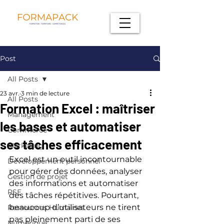
Post
All Posts
23 avr.
3 min de lecture
All Posts
Formation Excel : maîtriser
Management
les bases et automatiser
Commerce
ses tâches efficacement
Marketing
Excel est un outil incontournable 
Développement personnel
pour gérer des données, analyser 
Gestion de projet
des informations et automatiser 
RSE
des tâches répétitives. Pourtant, 
beaucoup d’utilisateurs ne tirent 
Ressources Humaines
pas pleinement parti de ses 
Numérique