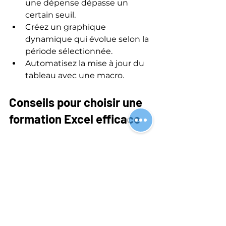
une dépense dépasse un 
certain seuil.
Créez un graphique 
dynamique qui évolue selon la 
période sélectionnée.
Automatisez la mise à jour du 
tableau avec une macro.
Conseils pour choisir une 
formation Excel efficace
Privilégiez une formation 
progressive
 qui commence 
par les bases et avance vers 
l’automatisation.
Recherchez des exercices 
pratiques
 adaptés à votre 
secteur d’activité.