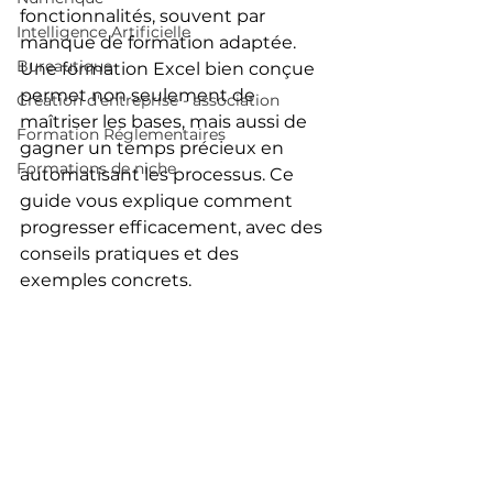
fonctionnalités, souvent par 
Intelligence Artificielle
manque de formation adaptée. 
Bureautique
Une formation Excel bien conçue 
permet non seulement de 
Création d'entreprise - association
maîtriser les bases, mais aussi de 
Formation Réglementaires
gagner un temps précieux en 
Formations de niche
automatisant les processus. Ce 
guide vous explique comment 
progresser efficacement, avec des 
conseils pratiques et des 
exemples concrets.