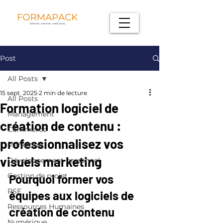
Post
All Posts
15 sept. 2025
2 min de lecture
All Posts
Formation logiciel de
Management
création de contenu :
Commerce
professionnalisez vos
Marketing
visuels marketing
Développement personnel
Gestion de projet
Pourquoi former vos 
RSE
équipes aux logiciels de 
Ressources Humaines
création de contenu 
Numérique