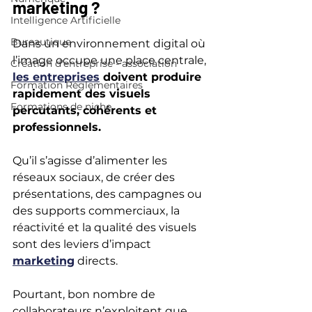
marketing ?
Intelligence Artificielle
Bureautique
Dans un environnement digital où 
l’image occupe une place centrale, 
Création d'entreprise - association
les entreprises
 doivent produire 
Formation Réglementaires
rapidement des visuels 
Formations de niche
percutants, cohérents et 
professionnels. 
Qu’il s’agisse d’alimenter les 
réseaux sociaux, de créer des 
présentations, des campagnes ou 
des supports commerciaux, la 
réactivité et la qualité des visuels 
sont des leviers d’impact 
marketing
 directs.
Pourtant, bon nombre de 
collaborateurs n’exploitent que 