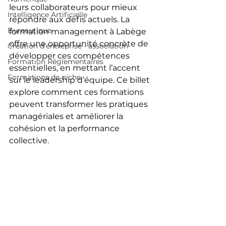
leurs collaborateurs pour mieux 
Intelligence Artificielle
répondre aux défis actuels. La 
Bureautique
formation management à Labège 
offre une opportunité concrète de 
Création d'entreprise - association
développer ces compétences 
Formation Réglementaires
essentielles, en mettant l’accent 
Formations de niche
sur le leadership d’équipe. Ce billet 
explore comment ces formations 
peuvent transformer les pratiques 
managériales et améliorer la 
cohésion et la performance 
collective.