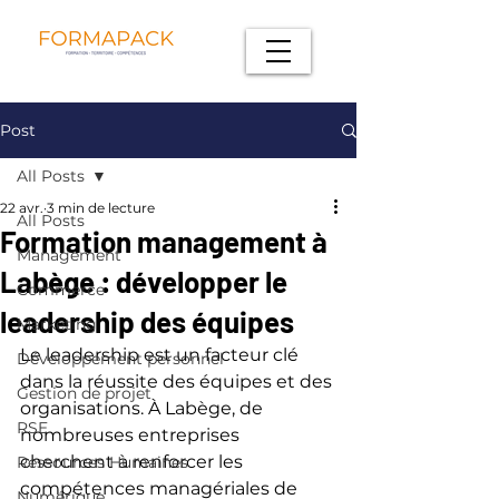
Post
All Posts
22 avr.
3 min de lecture
All Posts
Formation management à
Management
Labège : développer le
Commerce
leadership des équipes
Marketing
Le leadership est un facteur clé 
Développement personnel
dans la réussite des équipes et des 
Gestion de projet
organisations. À Labège, de 
RSE
nombreuses entreprises 
cherchent à renforcer les 
Ressources Humaines
compétences managériales de 
Numérique