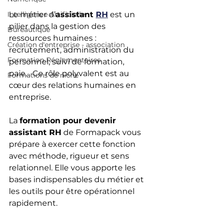
Intelligence Artificielle
Le métier d’
assistant 
RH
 est un 
pilier dans la gestion des 
Bureautique
ressources humaines : 
Création d'entreprise - association
recrutement, administration du 
Formation Réglementaires
personnel, suivi de formation, 
paie… Ce rôle polyvalent est au 
Formations de niche
cœur des relations humaines en 
entreprise.
La 
formation pour devenir 
assistant RH
 de Formapack vous 
prépare à exercer cette fonction 
avec méthode, rigueur et sens 
relationnel. Elle vous apporte les 
bases indispensables du métier et 
les outils pour être opérationnel 
rapidement.