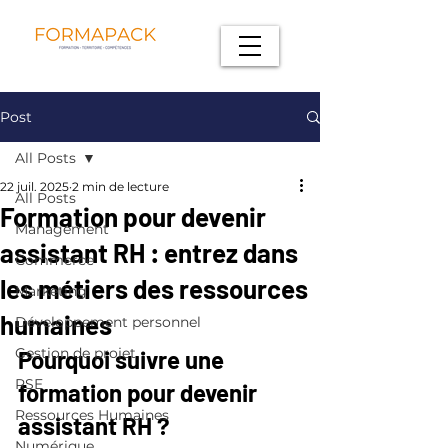
Post
All Posts
22 juil. 2025
2 min de lecture
All Posts
Formation pour devenir
Management
assistant RH : entrez dans
Commerce
les métiers des ressources
Marketing
humaines
Développement personnel
Gestion de projet
Pourquoi suivre une 
RSE
formation pour devenir 
Ressources Humaines
assistant RH ?
Numérique