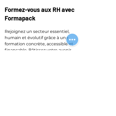
Formez-vous aux RH avec 
Formapack
Rejoignez un secteur essentiel, 
humain et évolutif grâce à une 
formation concrète, accessible et 
finançable. Bâtissez votre avenir 
RH avec Formapack.
📞 
Contactez-nous
 pour un devis 
ou explorez 
nos formations.