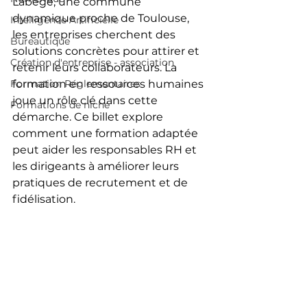
Labège, une commune 
dynamique proche de Toulouse, 
Intelligence Artificielle
les entreprises cherchent des 
Bureautique
solutions concrètes pour attirer et 
Création d'entreprise - association
retenir leurs collaborateurs. La 
Formation Réglementaires
formation en ressources humaines 
joue un rôle clé dans cette 
Formations de niche
démarche. Ce billet explore 
comment une formation adaptée 
peut aider les responsables RH et 
les dirigeants à améliorer leurs 
pratiques de recrutement et de 
fidélisation.