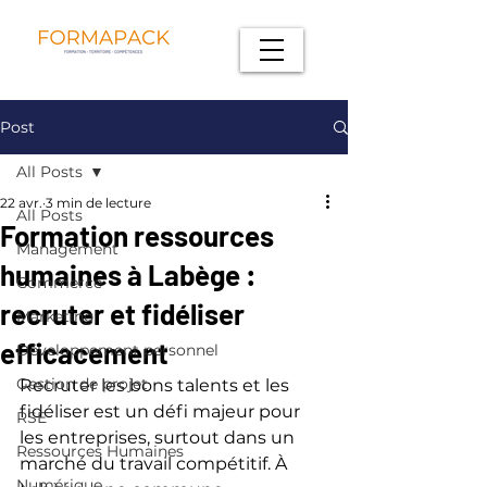
Post
All Posts
22 avr.
3 min de lecture
All Posts
Formation ressources
Management
humaines à Labège :
Commerce
recruter et fidéliser
Marketing
efficacement
Développement personnel
Gestion de projet
Recruter les bons talents et les 
fidéliser est un défi majeur pour 
RSE
les entreprises, surtout dans un 
Ressources Humaines
marché du travail compétitif. À 
Numérique