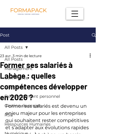
Post
All Posts
23 avr.
3 min de lecture
All Posts
Former ses salariés à
Management
Labège : quelles
Commerce
compétences développer
Marketing
en 2026 ?
Développement personnel
Gestion de projet
Former ses salariés est devenu un 
enjeu majeur pour les entreprises 
RSE
qui souhaitent rester compétitives 
Ressources Humaines
et s’adapter aux évolutions rapides 
Numérique