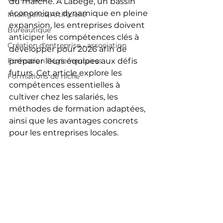
du marché. À Labège, un bassin 
économique dynamique en pleine 
Intelligence Artificielle
expansion, les entreprises doivent 
Bureautique
anticiper les compétences clés à 
Création d'entreprise - association
développer pour 2026 afin de 
Formation Réglementaires
préparer leurs équipes aux défis 
futurs. Cet article explore les 
Formations de niche
compétences essentielles à 
cultiver chez les salariés, les 
méthodes de formation adaptées, 
ainsi que les avantages concrets 
pour les entreprises locales.