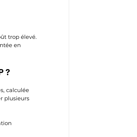
t trop élevé. 
ntée en 
P ?
, calculée 
r plusieurs 
ation