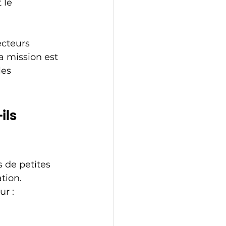
 le 
cteurs 
a mission est 
les 
ils 
s de petites 
tion. 
ur :