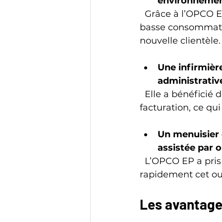
environnemen
  Grâce à l’OPCO EP, il a pu suivre une formation certifiante sur les installations à 
basse consommation
nouvelle clientèle.
Une infirmièr
administrativ
  Elle a bénéficié d’un financement pour une formation en gestion comptable et 
facturation, ce qui
Un menuisier q
assistée par 
  L’OPCO EP a pris en charge une partie des frais, lui permettant d’intégrer 
rapidement cet out
Les avantages