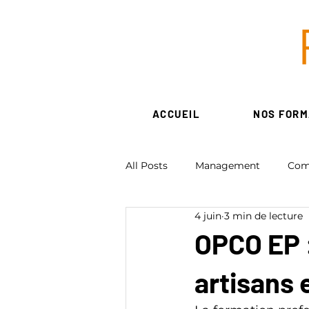
ACCUEIL
NOS FORM
All Posts
Management
Com
4 juin
3 min de lecture
Ressources Humaines
Num
OPCO EP :
artisans 
Création d'entreprise - associati