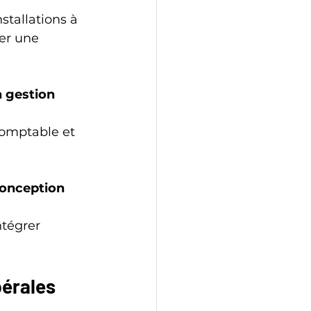
er une 
 gestion 
conception 
bérales