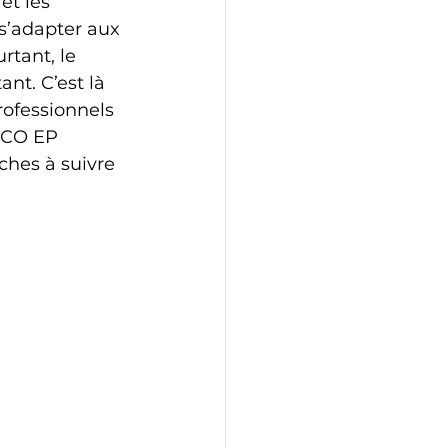
et les 
s’adapter aux 
rtant, le 
nt. C’est là 
ofessionnels 
PCO EP 
ches à suivre 