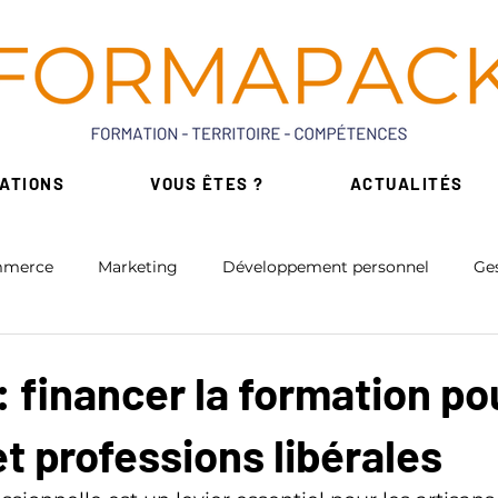
ATIONS
VOUS ÊTES ?
ACTUALITÉS
merce
Marketing
Développement personnel
Ges
érique
Intelligence Artificielle
Bureautique
 financer la formation po
et professions libérales
on
Formation Réglementaires
Formations de niche