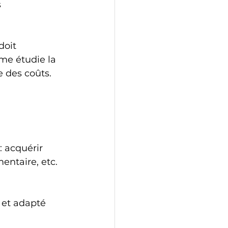
s
doit 
me étudie la 
e des coûts.
: acquérir 
entaire, etc.
 et adapté 