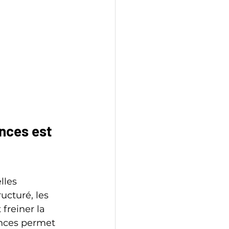
nces est 
lles 
cturé, les 
freiner la 
nces permet 