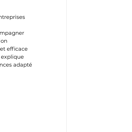
treprises 
compagner 
ion 
et efficace 
 explique 
nces adapté 