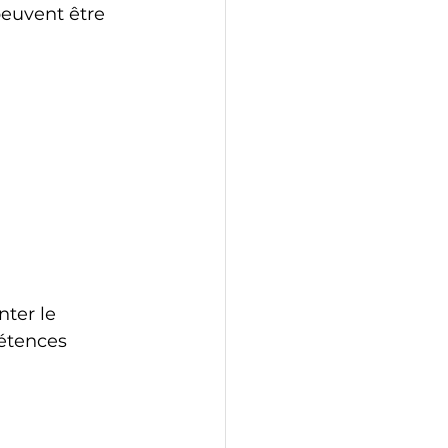
peuvent être 
ter le 
étences 