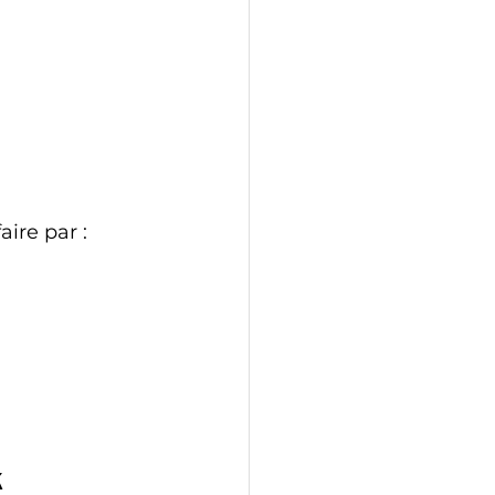
aire par :
k