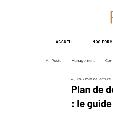
ACCUEIL
NOS FORM
All Posts
Management
Com
4 juin
3 min de lecture
Ressources Humaines
Num
Plan de 
: le guid
Création d'entreprise - associati