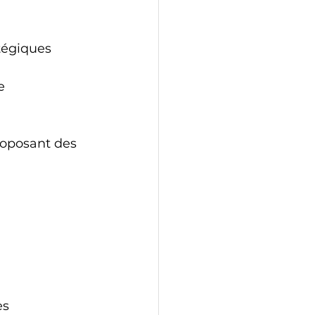
atégiques
e
oposant des 
 
s 