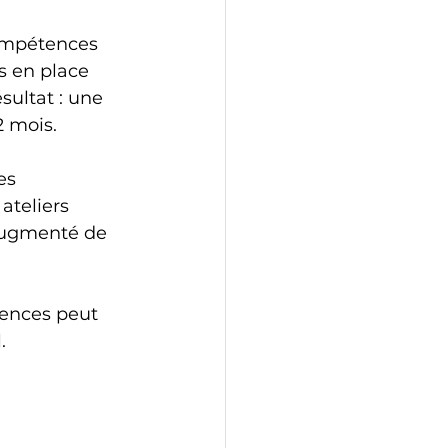
compétences 
s en place 
sultat : une 
2 mois.
es 
teliers 
 augmenté de 
ences peut 
.