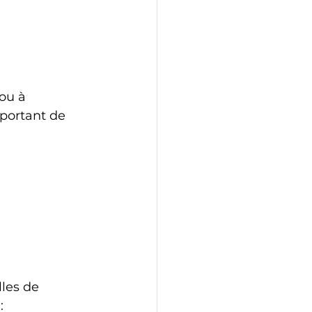
ou à 
mportant de 
les de 
: