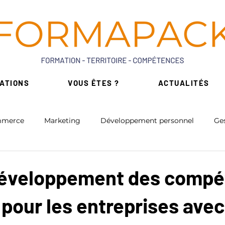
ATIONS
VOUS ÊTES ?
ACTUALITÉS
merce
Marketing
Développement personnel
Ges
érique
Intelligence Artificielle
Bureautique
développement des comp
e pour les entreprises avec
on
Formation Réglementaires
Formations de niche