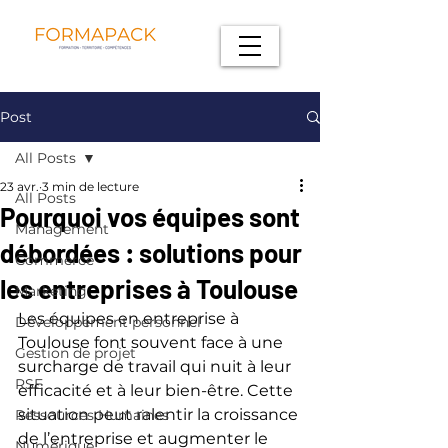
Post
All Posts
23 avr.
3 min de lecture
All Posts
Pourquoi vos équipes sont
Management
débordées : solutions pour
Commerce
les entreprises à Toulouse
Marketing
Les équipes en entreprise à 
Développement personnel
Toulouse font souvent face à une 
Gestion de projet
surcharge de travail qui nuit à leur 
RSE
efficacité et à leur bien-être. Cette 
situation peut ralentir la croissance 
Ressources Humaines
de l’entreprise et augmenter le 
Numérique