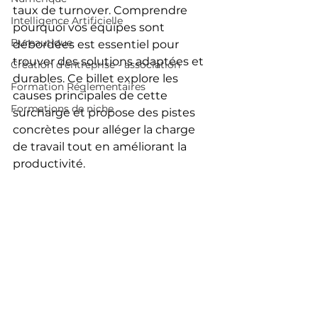
taux de turnover. Comprendre 
Intelligence Artificielle
pourquoi vos équipes sont 
Bureautique
débordées est essentiel pour 
trouver des solutions adaptées et 
Création d'entreprise - association
durables. Ce billet explore les 
Formation Réglementaires
causes principales de cette 
Formations de niche
surcharge et propose des pistes 
concrètes pour alléger la charge 
de travail tout en améliorant la 
productivité.