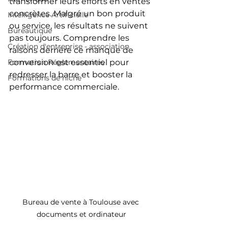
transformer leurs efforts en ventes 
concrètes. Malgré un bon produit 
Intelligence Artificielle
ou service, les résultats ne suivent 
Bureautique
pas toujours. Comprendre les 
Création d'entreprise - association
raisons derrière ce manque de 
Formation Réglementaires
conversion est essentiel pour 
redresser la barre et booster la 
Formations de niche
performance commerciale.
Bureau de vente à Toulouse avec 
documents et ordinateur