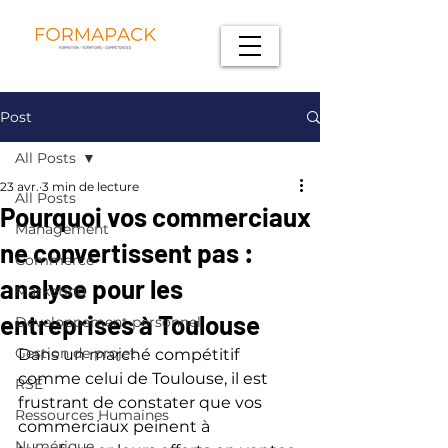
Post
All Posts
23 avr.
3 min de lecture
All Posts
Pourquoi vos commerciaux
Management
ne convertissent pas :
Commerce
analyse pour les
Marketing
entreprises à Toulouse
Développement personnel
Gestion de projet
Dans un marché compétitif 
comme celui de Toulouse, il est 
RSE
frustrant de constater que vos 
Ressources Humaines
commerciaux peinent à 
Numérique