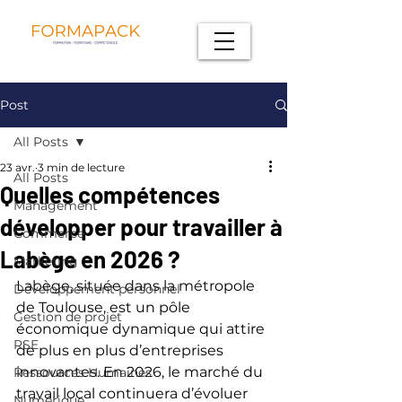
Post
All Posts
23 avr.
3 min de lecture
All Posts
Quelles compétences
Management
développer pour travailler à
Commerce
Labège en 2026 ?
Marketing
Labège, située dans la métropole 
Développement personnel
de Toulouse, est un pôle 
Gestion de projet
économique dynamique qui attire 
RSE
de plus en plus d’entreprises 
innovantes. En 2026, le marché du 
Ressources Humaines
travail local continuera d’évoluer 
Numérique