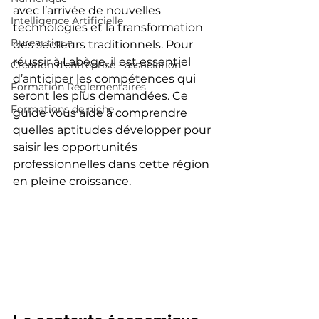
avec l’arrivée de nouvelles 
Intelligence Artificielle
technologies et la transformation 
Bureautique
des secteurs traditionnels. Pour 
réussir à Labège, il est essentiel 
Création d'entreprise - association
d’anticiper les compétences qui 
Formation Réglementaires
seront les plus demandées. Ce 
Formations de niche
guide vous aide à comprendre 
quelles aptitudes développer pour 
saisir les opportunités 
professionnelles dans cette région 
en pleine croissance.