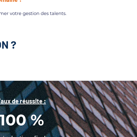
r votre gestion des talents.
N ?
aux de réussite :
100 %