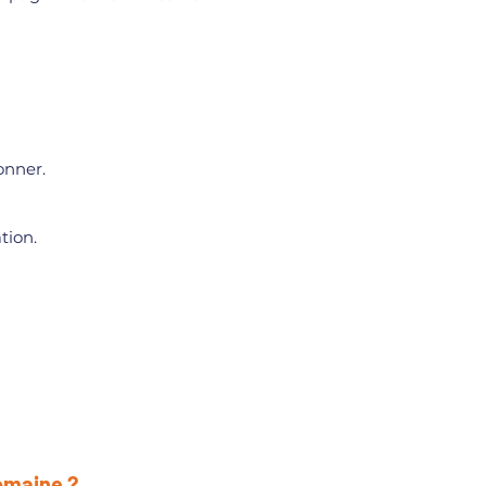
onner.
tion.
omaine ?