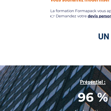
La formation Formapack vous app
👉 Demandez votre
devis perso
UN
Présentiel :
96 %