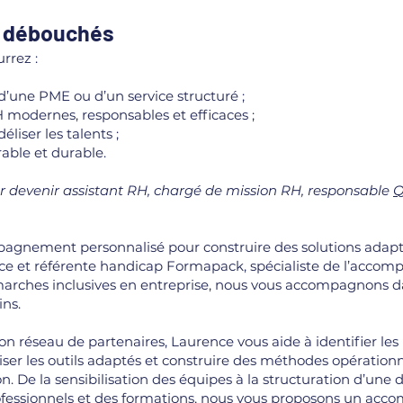
t débouchés
rrez :
d’une PME ou d’un service structuré ;
 modernes, responsables et efficaces ;
liser les talents ;
able et durable.
r devenir assistant RH, chargé de mission RH, responsable
Q
gnement personnalisé pour construire des solutions adap
ce et référente handicap Formapack, spécialiste de l’acc
arches inclusives en entreprise, nous vous accompagnons da
ins.
son réseau de partenaires, Laurence vous aide à identifier les 
iser les outils adaptés et construire des méthodes opération
on. De la sensibilisation des équipes à la structuration d’un
rofessionnels et des formations, nous vous proposons un a