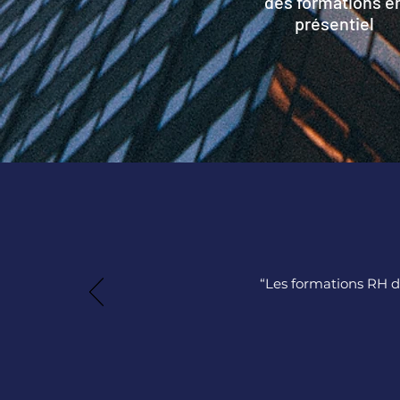
des formations e
présentiel
“Les formations RH 