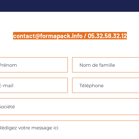
contact@formapack.info / 05.32.58.32.12