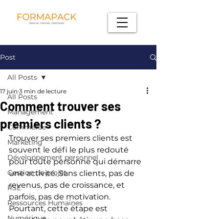
Post
All Posts
17 juin
3 min de lecture
All Posts
Comment trouver ses
Management
premiers clients ?
Commerce
Trouver ses premiers clients est 
Marketing
souvent le défi le plus redouté 
Développement personnel
pour toute personne qui démarre 
Gestion de projet
une activité. Sans clients, pas de 
revenus, pas de croissance, et 
RSE
parfois, pas de motivation. 
Ressources Humaines
Pourtant, cette étape est 
Numérique