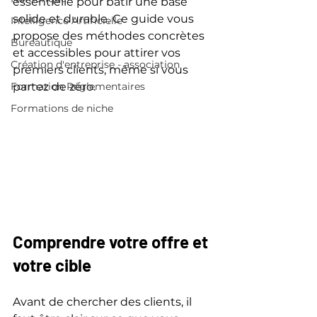
essentielle pour bâtir une base 
solide et durable. Ce guide vous 
Intelligence Artificielle
propose des méthodes concrètes 
Bureautique
et accessibles pour attirer vos 
Création d'entreprise - association
premiers clients, même si vous 
Formation Réglementaires
partez de zéro.
Formations de niche
Comprendre votre offre et 
votre cible
Avant de chercher des clients, il 