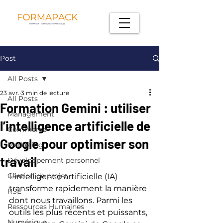
Post
All Posts
23 avr.
3 min de lecture
All Posts
Formation Gemini : utiliser
Management
l’intelligence artificielle de
Commerce
Google pour optimiser son
Marketing
travail
Développement personnel
Gestion de projet
L’intelligence artificielle (IA) 
transforme rapidement la manière 
RSE
dont nous travaillons. Parmi les 
Ressources Humaines
outils les plus récents et puissants, 
Numérique