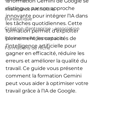
la formation Gemini de Google se 
distingue par son approche 
Intelligence Artificielle
innovante pour intégrer l’IA dans 
Bureautique
les tâches quotidiennes. Cette 
Création d'entreprise - association
formation permet d’exploiter 
Formation Réglementaires
pleinement les capacités de 
l’intelligence artificielle pour 
Formations de niche
gagner en efficacité, réduire les 
erreurs et améliorer la qualité du 
travail. Ce guide vous présente 
comment la formation Gemini 
peut vous aider à optimiser votre 
travail grâce à l’IA de Google.