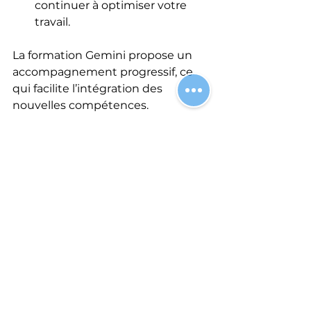
continuer à optimiser votre 
travail.
La formation Gemini propose un 
accompagnement progressif, ce 
qui facilite l’intégration des 
nouvelles compétences.
Les bénéfices à long 
terme de l’utilisation de 
l’IA Google
Adopter l’intelligence artificielle via 
la formation Gemini apporte 
plusieurs avantages durables :
Gain de temps
 : automatiser 
les tâches répétitives libère du 