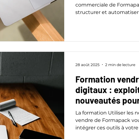
commerciale de Formapa
structurer et automatiser
atteindre plus de prospec
d’effort.
28 août 2025
2 min de lecture
Formation vendre
digitaux : exploi
nouveautés pour
ventes
La formation Utiliser les 
vendre de Formapack vou
intégrer ces outils à votr
avec méthode et simplici