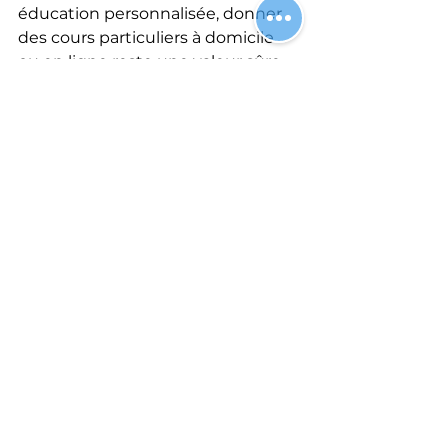
éducation personnalisée, donner 
des cours particuliers à domicile 
ou en ligne reste une valeur sûre. 
Vous pouvez enseigner des 
matières scolaires, des langues, ou 
des compétences spécifiques.
Conseils :
Spécialisez-vous dans une 
matière ou un niveau précis.  
Proposez des forfaits attractifs.  
Utilisez des plateformes 
dédiées pour trouver des 
élèves.
10. Revente de produits 
d’occasion