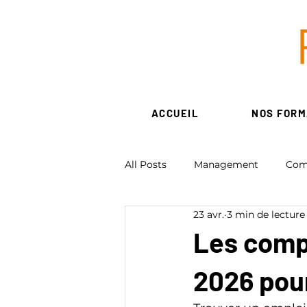
ACCUEIL
NOS FORM
All Posts
Management
Com
23 avr.
3 min de lecture
Ressources Humaines
Num
Les comp
2026 pou
Création d'entreprise - associati