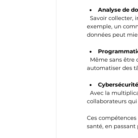
Analyse de d
  Savoir collecter, interpréter et utiliser les données est devenu indispensable. Par 
exemple, un comme
données peut mieux
Programmatio
  Même sans être développeur, comprendre les bases du codage ou savoir 
automatiser des tâ
Cybersécurit
  Avec la multiplication des cyberattaques, les entreprises veulent des 
collaborateurs qui
Ces compétences ou
santé, en passant p