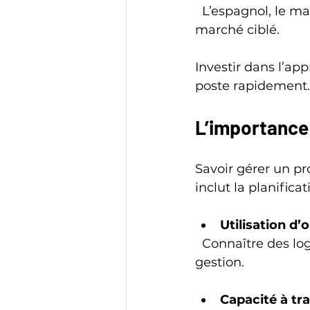
  L’espagnol, le mandarin ou l’allemand peuvent aussi faire la différence selon le 
marché ciblé.
Investir dans l’a
poste rapidement.
L’importance
Savoir gérer un pr
inclut la planificat
Utilisation d’
  Connaître des logiciels comme Trello, Asana ou Microsoft Project facilite la 
gestion.
Capacité à tra