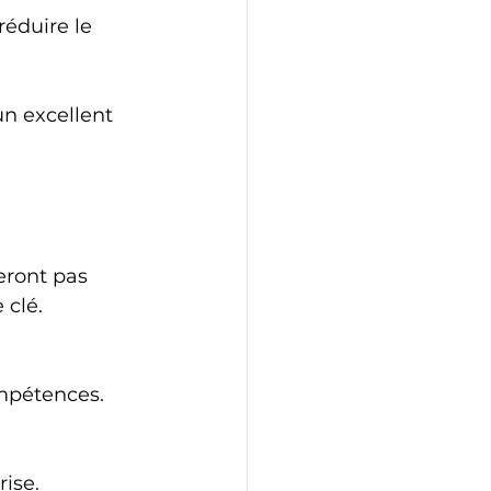
n excellent 
eront pas 
 clé.
ompétences.
rise.