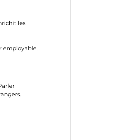
er employable.
Parler 
rangers.