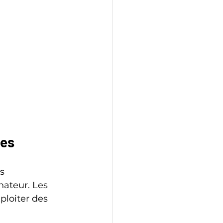
ées
s 
nateur. Les 
loiter des 