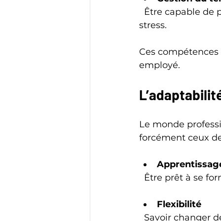
  Être capable de prioriser ses tâches aide à respecter les délais et à réduire le 
stress.
Ces compétences s
employé.
L’adaptabilit
Le monde professio
forcément ceux de
Apprentissag
  Être prêt à se 
Flexibilité
  Savoir changer 