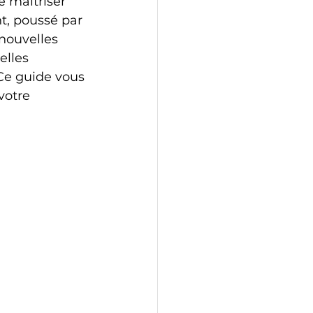
 maîtriser 
t, poussé par 
nouvelles 
lles 
Ce guide vous 
votre 