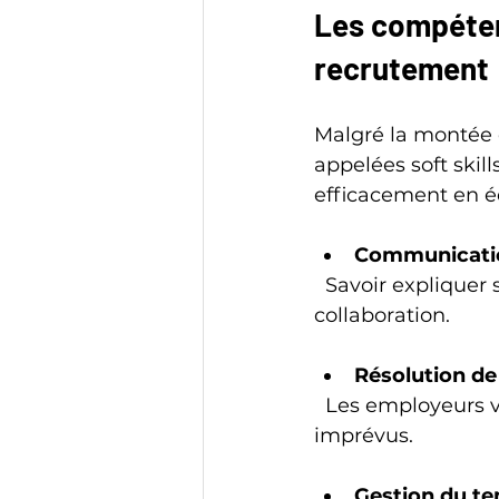
Les compéten
recrutement
Malgré la montée 
appelées soft skil
efficacement en é
Communicatio
  Savoir expliquer ses idées simplement et écouter les autres facilite la 
collaboration.
Résolution d
  Les employeurs valorisent ceux qui trouvent des solutions rapidement face aux 
imprévus.
Gestion du te