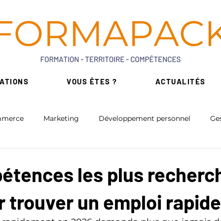
ATIONS
VOUS ÊTES ?
ACTUALITÉS
merce
Marketing
Développement personnel
Ges
érique
Intelligence Artificielle
Bureautique
étences les plus recherc
r trouver un emploi rapid
on
Formation Réglementaires
Formations de niche