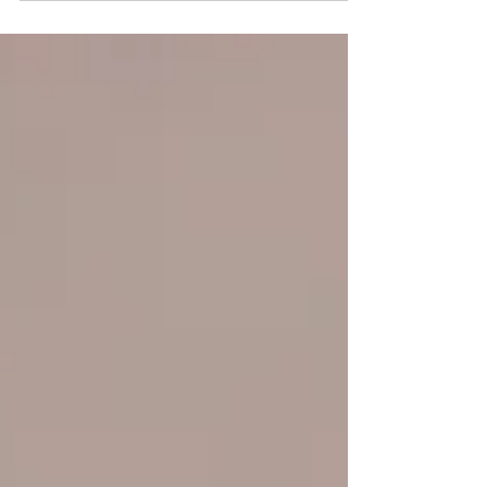
et efficace. Vous renforcez votre assertivité,
clarifiez vos messages et améliorez la qualité
de vos échanges.